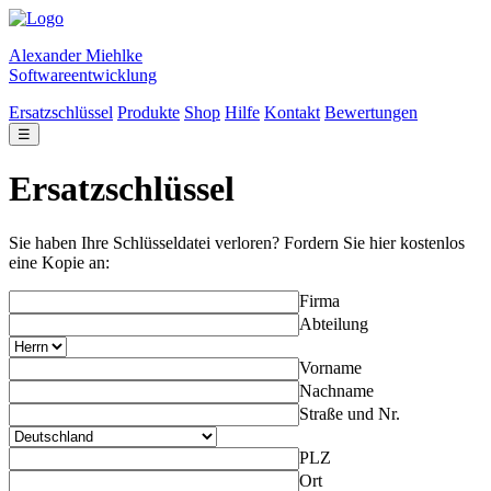
Alexander Miehlke
Softwareentwicklung
Ersatzschlüssel
Produkte
Shop
Hilfe
Kontakt
Bewertungen
☰
Ersatzschlüssel
Sie haben Ihre Schlüsseldatei verloren? Fordern Sie hier kostenlos
eine Kopie an:
Firma
Abteilung
Vorname
Nachname
Straße und Nr.
PLZ
Ort