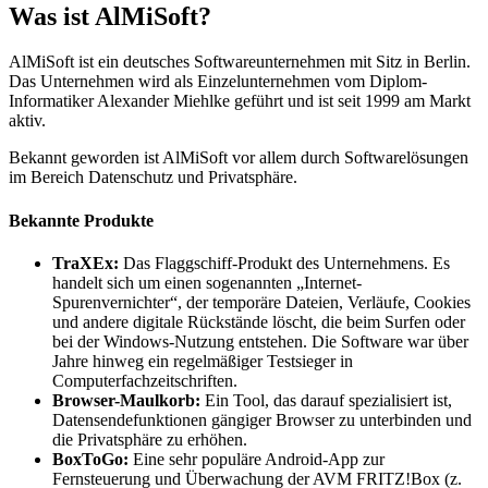
Was ist AlMiSoft?
AlMiSoft ist ein deutsches Softwareunternehmen mit Sitz in Berlin.
Das Unternehmen wird als Einzelunternehmen vom Diplom-
Informatiker Alexander Miehlke geführt und ist seit 1999 am Markt
aktiv.
Bekannt geworden ist AlMiSoft vor allem durch Softwarelösungen
im Bereich Datenschutz und Privatsphäre.
Bekannte Produkte
TraXEx:
Das Flaggschiff-Produkt des Unternehmens. Es
handelt sich um einen sogenannten „Internet-
Spurenvernichter“, der temporäre Dateien, Verläufe, Cookies
und andere digitale Rückstände löscht, die beim Surfen oder
bei der Windows-Nutzung entstehen. Die Software war über
Jahre hinweg ein regelmäßiger Testsieger in
Computerfachzeitschriften.
Browser-Maulkorb:
Ein Tool, das darauf spezialisiert ist,
Datensendefunktionen gängiger Browser zu unterbinden und
die Privatsphäre zu erhöhen.
BoxToGo:
Eine sehr populäre Android-App zur
Fernsteuerung und Überwachung der AVM FRITZ!Box (z.