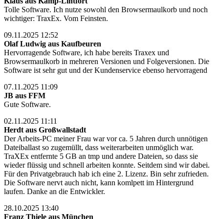
Klaus aus Kamp-Lintfort
Tolle Software. Ich nutze sowohl den Browsermaulkorb und noch
wichtiger: TraxEx. Vom Feinsten.
09.11.2025 12:52
Olaf Ludwig aus Kaufbeuren
Hervorragende Software, ich habe bereits Traxex und
Browsermaulkorb in mehreren Versionen und Folgeversionen. Die
Software ist sehr gut und der Kundenservice ebenso hervorragend
07.11.2025 11:09
JB aus FFM
Gute Software.
02.11.2025 11:11
Herdt aus Großwallstadt
Der Arbeits-PC meiner Frau war vor ca. 5 Jahren durch unnötigen
Dateiballast so zugemüllt, dass weiterarbeiten unmöglich war.
TraXEx entfernte 5 GB an tmp und andere Dateien, so dass sie
wieder flüssig und schnell arbeiten konnte. Seitdem sind wir dabei.
Für den Privatgebrauch hab ich eine 2. Lizenz. Bin sehr zufrieden.
Die Software nervt auch nicht, kann komlpett im Hintergrund
laufen. Danke an die Entwickler.
28.10.2025 13:40
Franz Thiele aus München