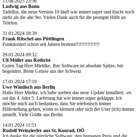
13.08.2025 23:56
Ludwig aus Bonn
Tadellos, die neue Version 10 läuft wie immer super und löscht noch
mehr als die alte 9er. Vielen Dank auch für die prompte Hilfe an
Telefon.
31.01.2024 18:39
Frank Ritschel aus Püttlingen
Funktioniert schon seit Jahren bestens!!!!!!!!!!!!!!!!
29.01.2024 09:32
Uli Müller aus Rothrist
Guten Tag Herr Miehlke, Ihre Software ist absolute Spitze, bin
begeistert. Beste Grüsse aus der Schweiz
17.01.2024 17:19
Uwe Windisch aus Berlin
Hallo Herr Mielke, ich habe soeben das neue Update installiert. -es
ust das 4. öder 5. Lieferung hat wie immer super geklappt. Ich
möchte mich auch bedanken, dass Sie telefonisch immer
Hilfestellung geben, wenn es klemmt oder sich der User (ich) dumm
anstellt. Viele Grüße aus Berlin
14.01.2024 11:51
Rudolf Weinzierler aus St. Konrad, OÖ
Ich danke für die nützliche Software, den humanen Preis und die