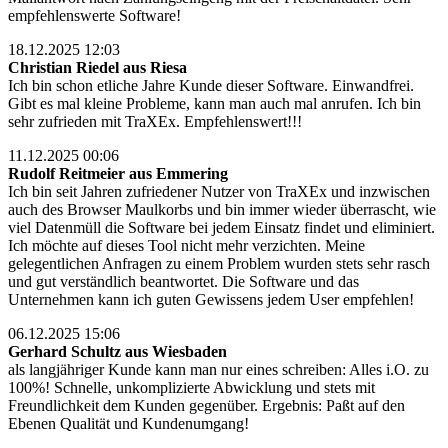
empfehlenswerte Software!
18.12.2025 12:03
Christian Riedel aus Riesa
Ich bin schon etliche Jahre Kunde dieser Software. Einwandfrei.
Gibt es mal kleine Probleme, kann man auch mal anrufen. Ich bin
sehr zufrieden mit TraXEx. Empfehlenswert!!!
11.12.2025 00:06
Rudolf Reitmeier aus Emmering
Ich bin seit Jahren zufriedener Nutzer von TraXEx und inzwischen
auch des Browser Maulkorbs und bin immer wieder überrascht, wie
viel Datenmüll die Software bei jedem Einsatz findet und eliminiert.
Ich möchte auf dieses Tool nicht mehr verzichten. Meine
gelegentlichen Anfragen zu einem Problem wurden stets sehr rasch
und gut verständlich beantwortet. Die Software und das
Unternehmen kann ich guten Gewissens jedem User empfehlen!
06.12.2025 15:06
Gerhard Schultz aus Wiesbaden
als langjähriger Kunde kann man nur eines schreiben: Alles i.O. zu
100%! Schnelle, unkomplizierte Abwicklung und stets mit
Freundlichkeit dem Kunden gegenüber. Ergebnis: Paßt auf den
Ebenen Qualität und Kundenumgang!