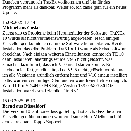
Daneben vertraue ich TraxEx vollkommen und bin für das
Programm mehr als dankbar. Weiter so, ich zahle gern für ein neues
Update.
15.08.2025 17:44
Michael aus Goslar
Zuerst gab es Probleme beim Herunterlader der Software. TraXEx
10 wurde als nicht vertrauenswürdig abgewiesen. Nach einigen
Einstellungen konnte ich dann die Software herunterladen. Bei der
Installation dasselbe Problem. TraXEx 10 wurde als Schadsoftware
abgelehnt. Nach einigen weiteren Einstellungen konnte ich TE 10
dann installieren, allerdings wurde V9.5 nicht gelöscht, was
zunächst dazu führet, dass ich V10 nicht starten konnte. Erst
nachdem ich festgestellt hatte, dass V9.5 nicht gelöscht wurde und
ich alle Versionen gründlich entfernt hatte und V10 erneut installiert
hatte, war ein vernünftiger Start und einwandfreier Betrieb möglich.
Win. 11 Pro V 24H2 / MS Edge Version 139.0.3405.86 Die
Installation war diesmal ziemlich "tricky"...
15.08.2025 08:19
Bernd aus Düsseldorf
Die Version 10 läuft zuverlässig. Sehr gut ist auch, dass die alten
Einstellungen übernommen wurden. Danke Herr Mielke auch für
den jahrelangen Topp - Support.