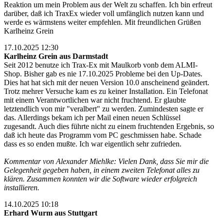
Reaktion um mein Problem aus der Welt zu schaffen. Ich bin erfreut
darüber, daß ich TraxEx wieder voll umfänglich nutzen kann und
werde es wärmstens weiter empfehlen. Mit freundlichen Grüßen
Karlheinz Grein
17.10.2025 12:30
Karlheinz Grein aus Darmstadt
Seit 2012 benutze ich Trax-Ex mit Maulkorb vonb dem ALMI-
Shop. Bisher gab es nie 17.10.2025 Probleme bei den Up-Dates.
Dies hat hat sich mit der neuen Version 10.0 anscheinend geändert.
Trotz mehrer Versuche kam es zu keiner Installation. Ein Telefonat
mit einem Verantwortlichen war nicht fruchtend. Er glaubte
letztendlich von mir "veralbert" zu werden. Zumindesten sagte er
das. Allerdings bekam ich per Mail einen neuen Schlüssel
zugesandt. Auch dies führte nicht zu einem fruchtenden Ergebnis, so
daß ich heute das Programm vom PC geschmissen habe. Schade
dass es so enden mußte. Ich war eigentlich sehr zufrieden.
Kommentar von Alexander Miehlke: Vielen Dank, dass Sie mir die
Gelegenheit gegeben haben, in einem zweiten Telefonat alles zu
klären. Zusammen konnten wir die Software wieder erfolgreich
installieren.
14.10.2025 10:18
Erhard Wurm aus Stuttgart