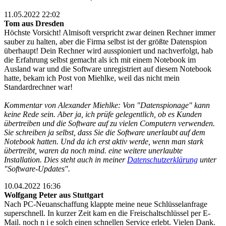
11.05.2022 22:02
Tom aus Dresden
Höchste Vorsicht! Almisoft verspricht zwar deinen Rechner immer
sauber zu halten, aber die Firma selbst ist der größte Datenspion
überhaupt! Dein Rechner wird ausspioniert und nachverfolgt, hab
die Erfahrung selbst gemacht als ich mit einem Notebook im
Ausland war und die Software unregistriert auf diesem Notebook
hatte, bekam ich Post von Miehlke, weil das nicht mein
Standardrechner war!
Kommentar von Alexander Miehlke: Von "Datenspionage" kann
keine Rede sein. Aber ja, ich prüfe gelegentlich, ob es Kunden
übertreiben und die Software auf zu vielen Computern verwenden.
Sie schreiben ja selbst, dass Sie die Software unerlaubt auf dem
Notebook hatten. Und da ich erst aktiv werde, wenn man stark
übertreibt, waren da noch mind. eine weitere unerlaubte
Installation. Dies steht auch in meiner
Datenschutzerklärung
unter
"Software-Updates".
10.04.2022 16:36
Wolfgang Peter aus Stuttgart
Nach PC-Neuanschaffung klappte meine neue Schlüsselanfrage
superschnell. In kurzer Zeit kam en die Freischaltschlüssel per E-
Mail. noch n i e solch einen schnellen Service erlebt. Vielen Dank.