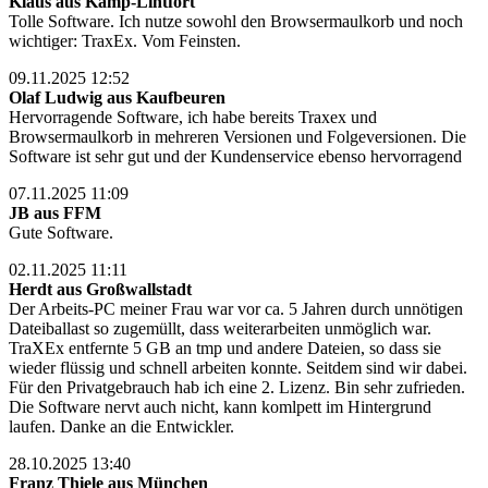
Klaus aus Kamp-Lintfort
Tolle Software. Ich nutze sowohl den Browsermaulkorb und noch
wichtiger: TraxEx. Vom Feinsten.
09.11.2025 12:52
Olaf Ludwig aus Kaufbeuren
Hervorragende Software, ich habe bereits Traxex und
Browsermaulkorb in mehreren Versionen und Folgeversionen. Die
Software ist sehr gut und der Kundenservice ebenso hervorragend
07.11.2025 11:09
JB aus FFM
Gute Software.
02.11.2025 11:11
Herdt aus Großwallstadt
Der Arbeits-PC meiner Frau war vor ca. 5 Jahren durch unnötigen
Dateiballast so zugemüllt, dass weiterarbeiten unmöglich war.
TraXEx entfernte 5 GB an tmp und andere Dateien, so dass sie
wieder flüssig und schnell arbeiten konnte. Seitdem sind wir dabei.
Für den Privatgebrauch hab ich eine 2. Lizenz. Bin sehr zufrieden.
Die Software nervt auch nicht, kann komlpett im Hintergrund
laufen. Danke an die Entwickler.
28.10.2025 13:40
Franz Thiele aus München