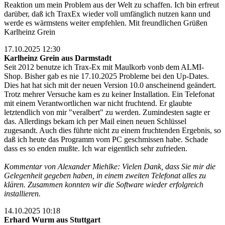
Reaktion um mein Problem aus der Welt zu schaffen. Ich bin erfreut
darüber, daß ich TraxEx wieder voll umfänglich nutzen kann und
werde es wärmstens weiter empfehlen. Mit freundlichen Grüßen
Karlheinz Grein
17.10.2025 12:30
Karlheinz Grein aus Darmstadt
Seit 2012 benutze ich Trax-Ex mit Maulkorb vonb dem ALMI-
Shop. Bisher gab es nie 17.10.2025 Probleme bei den Up-Dates.
Dies hat hat sich mit der neuen Version 10.0 anscheinend geändert.
Trotz mehrer Versuche kam es zu keiner Installation. Ein Telefonat
mit einem Verantwortlichen war nicht fruchtend. Er glaubte
letztendlich von mir "veralbert" zu werden. Zumindesten sagte er
das. Allerdings bekam ich per Mail einen neuen Schlüssel
zugesandt. Auch dies führte nicht zu einem fruchtenden Ergebnis, so
daß ich heute das Programm vom PC geschmissen habe. Schade
dass es so enden mußte. Ich war eigentlich sehr zufrieden.
Kommentar von Alexander Miehlke: Vielen Dank, dass Sie mir die
Gelegenheit gegeben haben, in einem zweiten Telefonat alles zu
klären. Zusammen konnten wir die Software wieder erfolgreich
installieren.
14.10.2025 10:18
Erhard Wurm aus Stuttgart