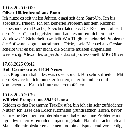
19.08.2025 00:00
Oliver Hildenbrand aus Bonn
Ich nutze es seit vielen Jahren, quasi seit dem Start-Up. Ich bis
absolut zu frieden. Ich bin keinerlei Problem auf dem Rechner
insbesondere mit Cache, Speicherdaten etc. Der Rechner läuft seit
dem "Clean", bin begeistern und kann es nur empfehlen. trotz
Windows 11 Sicherheit usw. Mit Win 11 gibt es keinerlei Probleme,
die Software ist gut abgestimmt. "Tricky" wie Michael aus Goslar
scheibt war es bei mir nicht, die Schritte müssen eingehalten
werden. @ Alexander, super Job, das ist professionell. MfG Oliver
17.08.2025 09:42
Rolf Carnielo aus 41464 Neuss
Das Programm hält alles was es verspricht. Bin sehr zufrieden. Mit
dem Service bin ich immer zufrieden, da er freundlich und
kompetent ist. Kann ich nur weiterempfehlen.
15.08.2025 20:36
Wilfried Prenger aus 59423 Unna
Seidem es das Programm TraxEx gibt, bin ich ein sehr zufriedener
Nutzer. Ich lasse den Löschautomaten grundsätzlich laufen, bevor
ich meine Rechner herunterfahre und habe noch nie Probleme mit
irgendwelchen Viren oder Trojanern gehabt. Natürlich achte ich auf
Mails, die mir obskur erscheinen und bin entsprechend vorisichtig.