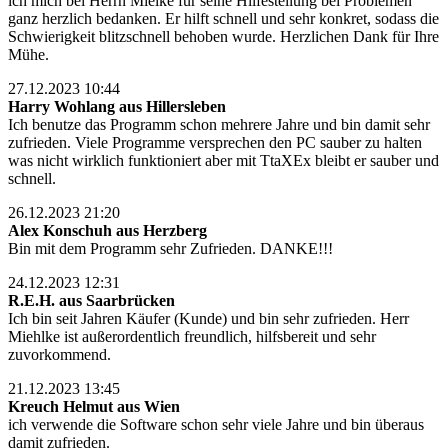
ich mich bei Herrn Mielke für seine Hilfestellung bei Problemen
ganz herzlich bedanken. Er hilft schnell und sehr konkret, sodass die
Schwierigkeit blitzschnell behoben wurde. Herzlichen Dank für Ihre
Mühe.
27.12.2023 10:44
Harry Wohlang aus Hillersleben
Ich benutze das Programm schon mehrere Jahre und bin damit sehr
zufrieden. Viele Programme versprechen den PC sauber zu halten
was nicht wirklich funktioniert aber mit TtaXEx bleibt er sauber und
schnell.
26.12.2023 21:20
Alex Konschuh aus Herzberg
Bin mit dem Programm sehr Zufrieden. DANKE!!!
24.12.2023 12:31
R.E.H. aus Saarbrücken
Ich bin seit Jahren Käufer (Kunde) und bin sehr zufrieden. Herr
Miehlke ist außerordentlich freundlich, hilfsbereit und sehr
zuvorkommend.
21.12.2023 13:45
Kreuch Helmut aus Wien
ich verwende die Software schon sehr viele Jahre und bin überaus
damit zufrieden.