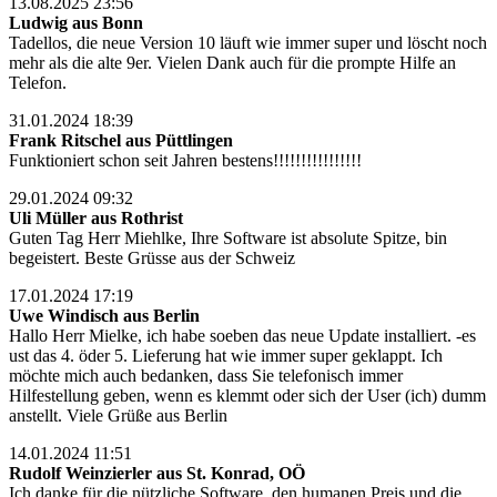
13.08.2025 23:56
Ludwig aus Bonn
Tadellos, die neue Version 10 läuft wie immer super und löscht noch
mehr als die alte 9er. Vielen Dank auch für die prompte Hilfe an
Telefon.
31.01.2024 18:39
Frank Ritschel aus Püttlingen
Funktioniert schon seit Jahren bestens!!!!!!!!!!!!!!!!
29.01.2024 09:32
Uli Müller aus Rothrist
Guten Tag Herr Miehlke, Ihre Software ist absolute Spitze, bin
begeistert. Beste Grüsse aus der Schweiz
17.01.2024 17:19
Uwe Windisch aus Berlin
Hallo Herr Mielke, ich habe soeben das neue Update installiert. -es
ust das 4. öder 5. Lieferung hat wie immer super geklappt. Ich
möchte mich auch bedanken, dass Sie telefonisch immer
Hilfestellung geben, wenn es klemmt oder sich der User (ich) dumm
anstellt. Viele Grüße aus Berlin
14.01.2024 11:51
Rudolf Weinzierler aus St. Konrad, OÖ
Ich danke für die nützliche Software, den humanen Preis und die