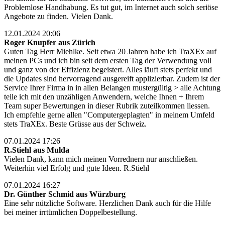
Problemlose Handhabung. Es tut gut, im Internet auch solch seriöse
Angebote zu finden. Vielen Dank.
12.01.2024 20:06
Roger Knupfer aus Zürich
Guten Tag Herr Miehlke. Seit etwa 20 Jahren habe ich TraXEx auf
meinen PCs und ich bin seit dem ersten Tag der Verwendung voll
und ganz von der Effizienz begeistert. Alles läuft stets perfekt und
die Updates sind hervorragend ausgereift applizierbar. Zudem ist der
Service Ihrer Firma in in allen Belangen mustergültig > alle Achtung
teile ich mit den unzähligen Anwendern, welche Ihnen + Ihrem
Team super Bewertungen in dieser Rubrik zuteilkommen liessen.
Ich empfehle gerne allen "Computergeplagten" in meinem Umfeld
stets TraXEx. Beste Grüsse aus der Schweiz.
07.01.2024 17:26
R.Stiehl aus Mulda
Vielen Dank, kann mich meinen Vorrednern nur anschließen.
Weiterhin viel Erfolg und gute Ideen. R.Stiehl
07.01.2024 16:27
Dr. Günther Schmid aus Würzburg
Eine sehr nützliche Software. Herzlichen Dank auch für die Hilfe
bei meiner irrtümlichen Doppelbestellung.