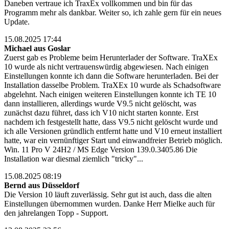
Daneben vertraue ich TraxEx vollkommen und bin für das
Programm mehr als dankbar. Weiter so, ich zahle gern für ein neues
Update.
15.08.2025 17:44
Michael aus Goslar
Zuerst gab es Probleme beim Herunterlader der Software. TraXEx
10 wurde als nicht vertrauenswürdig abgewiesen. Nach einigen
Einstellungen konnte ich dann die Software herunterladen. Bei der
Installation dasselbe Problem. TraXEx 10 wurde als Schadsoftware
abgelehnt. Nach einigen weiteren Einstellungen konnte ich TE 10
dann installieren, allerdings wurde V9.5 nicht gelöscht, was
zunächst dazu führet, dass ich V10 nicht starten konnte. Erst
nachdem ich festgestellt hatte, dass V9.5 nicht gelöscht wurde und
ich alle Versionen gründlich entfernt hatte und V10 erneut installiert
hatte, war ein vernünftiger Start und einwandfreier Betrieb möglich.
Win. 11 Pro V 24H2 / MS Edge Version 139.0.3405.86 Die
Installation war diesmal ziemlich "tricky"...
15.08.2025 08:19
Bernd aus Düsseldorf
Die Version 10 läuft zuverlässig. Sehr gut ist auch, dass die alten
Einstellungen übernommen wurden. Danke Herr Mielke auch für
den jahrelangen Topp - Support.