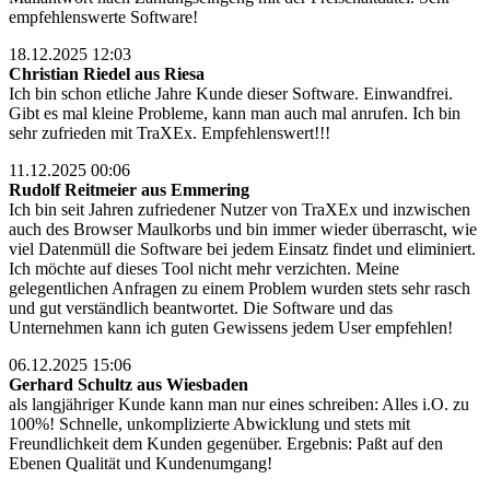
empfehlenswerte Software!
18.12.2025 12:03
Christian Riedel aus Riesa
Ich bin schon etliche Jahre Kunde dieser Software. Einwandfrei.
Gibt es mal kleine Probleme, kann man auch mal anrufen. Ich bin
sehr zufrieden mit TraXEx. Empfehlenswert!!!
11.12.2025 00:06
Rudolf Reitmeier aus Emmering
Ich bin seit Jahren zufriedener Nutzer von TraXEx und inzwischen
auch des Browser Maulkorbs und bin immer wieder überrascht, wie
viel Datenmüll die Software bei jedem Einsatz findet und eliminiert.
Ich möchte auf dieses Tool nicht mehr verzichten. Meine
gelegentlichen Anfragen zu einem Problem wurden stets sehr rasch
und gut verständlich beantwortet. Die Software und das
Unternehmen kann ich guten Gewissens jedem User empfehlen!
06.12.2025 15:06
Gerhard Schultz aus Wiesbaden
als langjähriger Kunde kann man nur eines schreiben: Alles i.O. zu
100%! Schnelle, unkomplizierte Abwicklung und stets mit
Freundlichkeit dem Kunden gegenüber. Ergebnis: Paßt auf den
Ebenen Qualität und Kundenumgang!