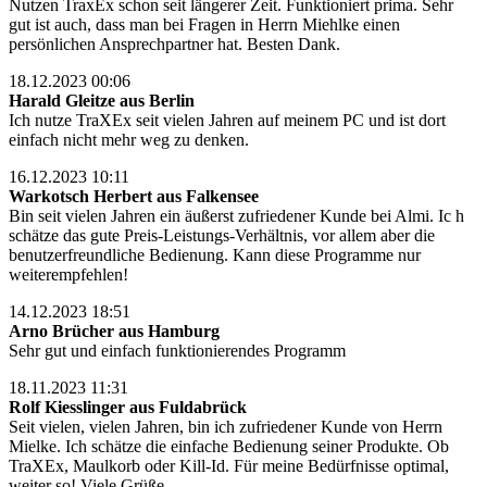
Nutzen TraxEx schon seit längerer Zeit. Funktioniert prima. Sehr
gut ist auch, dass man bei Fragen in Herrn Miehlke einen
persönlichen Ansprechpartner hat. Besten Dank.
18.12.2023 00:06
Harald Gleitze aus Berlin
Ich nutze TraXEx seit vielen Jahren auf meinem PC und ist dort
einfach nicht mehr weg zu denken.
16.12.2023 10:11
Warkotsch Herbert aus Falkensee
Bin seit vielen Jahren ein äußerst zufriedener Kunde bei Almi. Ic h
schätze das gute Preis-Leistungs-Verhältnis, vor allem aber die
benutzerfreundliche Bedienung. Kann diese Programme nur
weiterempfehlen!
14.12.2023 18:51
Arno Brücher aus Hamburg
Sehr gut und einfach funktionierendes Programm
18.11.2023 11:31
Rolf Kiesslinger aus Fuldabrück
Seit vielen, vielen Jahren, bin ich zufriedener Kunde von Herrn
Mielke. Ich schätze die einfache Bedienung seiner Produkte. Ob
TraXEx, Maulkorb oder Kill-Id. Für meine Bedürfnisse optimal,
weiter so! Viele Grüße.