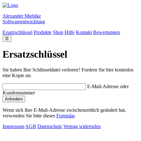
Alexander Miehlke
Softwareentwicklung
Ersatzschlüssel
Produkte
Shop
Hilfe
Kontakt
Bewertungen
☰
Ersatzschlüssel
Sie haben Ihre Schlüsseldatei verloren? Fordern Sie hier kostenlos
eine Kopie an:
E-Mail-Adresse oder
Kundennummer
Anfordern
Wenn sich Ihre E-Mail-Adresse zwischenzeitlich geändert hat,
verwenden Sie bitte dieses
Formular
.
Impressum
AGB
Datenschutz
Vertrag widerrufen