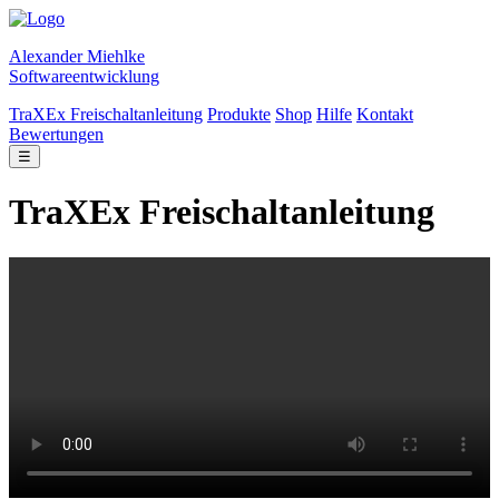
Alexander Miehlke
Softwareentwicklung
TraXEx Freischaltanleitung
Produkte
Shop
Hilfe
Kontakt
Bewertungen
☰
TraXEx Freischaltanleitung