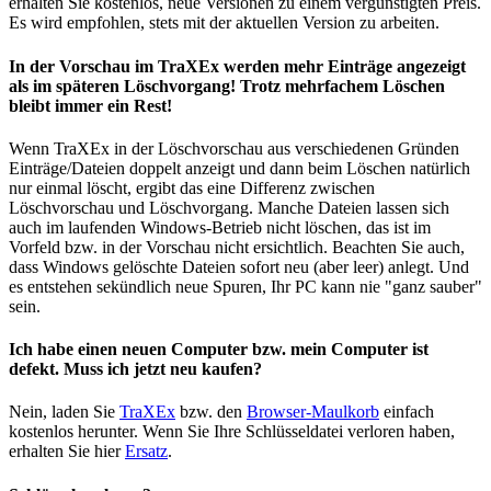
erhalten Sie kostenlos, neue Versionen zu einem vergünstigten Preis.
Es wird empfohlen, stets mit der aktuellen Version zu arbeiten.
In der Vorschau im TraXEx werden mehr Einträge angezeigt
als im späteren Löschvorgang! Trotz mehrfachem Löschen
bleibt immer ein Rest!
Wenn TraXEx in der Löschvorschau aus verschiedenen Gründen
Einträge/Dateien doppelt anzeigt und dann beim Löschen natürlich
nur einmal löscht, ergibt das eine Differenz zwischen
Löschvorschau und Löschvorgang. Manche Dateien lassen sich
auch im laufenden Windows-Betrieb nicht löschen, das ist im
Vorfeld bzw. in der Vorschau nicht ersichtlich. Beachten Sie auch,
dass Windows gelöschte Dateien sofort neu (aber leer) anlegt. Und
es entstehen sekündlich neue Spuren, Ihr PC kann nie "ganz sauber"
sein.
Ich habe einen neuen Computer bzw. mein Computer ist
defekt. Muss ich jetzt neu kaufen?
Nein, laden Sie
TraXEx
bzw. den
Browser-Maulkorb
einfach
kostenlos herunter. Wenn Sie Ihre Schlüsseldatei verloren haben,
erhalten Sie hier
Ersatz
.