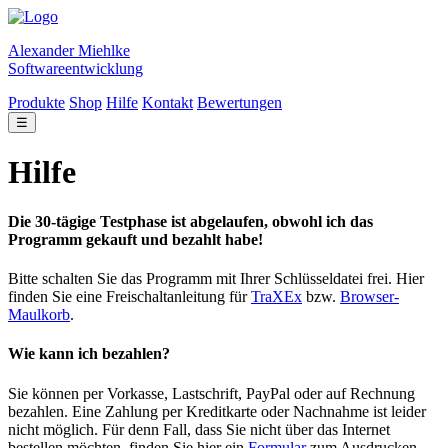
Alexander Miehlke
Softwareentwicklung
Produkte
Shop
Hilfe
Kontakt
Bewertungen
☰
Hilfe
Die 30-tägige Testphase ist abgelaufen, obwohl ich das
Programm gekauft und bezahlt habe!
Bitte schalten Sie das Programm mit Ihrer Schlüsseldatei frei. Hier
finden Sie eine Freischaltanleitung für
TraXEx
bzw.
Browser-
Maulkorb
.
Wie kann ich bezahlen?
Sie können per Vorkasse, Lastschrift, PayPal oder auf Rechnung
bezahlen. Eine Zahlung per Kreditkarte oder Nachnahme ist leider
nicht möglich. Für denn Fall, dass Sie nicht über das Internet
bestellen möchten, finden Sie hier ein
Formular
zum Ausdrucken.