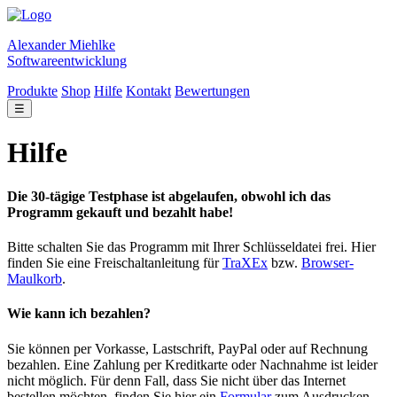
Alexander Miehlke
Softwareentwicklung
Produkte
Shop
Hilfe
Kontakt
Bewertungen
☰
Hilfe
Die 30-tägige Testphase ist abgelaufen, obwohl ich das
Programm gekauft und bezahlt habe!
Bitte schalten Sie das Programm mit Ihrer Schlüsseldatei frei. Hier
finden Sie eine Freischaltanleitung für
TraXEx
bzw.
Browser-
Maulkorb
.
Wie kann ich bezahlen?
Sie können per Vorkasse, Lastschrift, PayPal oder auf Rechnung
bezahlen. Eine Zahlung per Kreditkarte oder Nachnahme ist leider
nicht möglich. Für denn Fall, dass Sie nicht über das Internet
bestellen möchten, finden Sie hier ein
Formular
zum Ausdrucken.