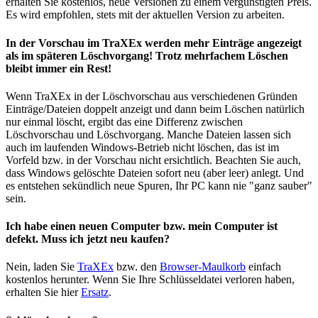
erhalten Sie kostenlos, neue Versionen zu einem vergünstigten Preis.
Es wird empfohlen, stets mit der aktuellen Version zu arbeiten.
In der Vorschau im TraXEx werden mehr Einträge angezeigt
als im späteren Löschvorgang! Trotz mehrfachem Löschen
bleibt immer ein Rest!
Wenn TraXEx in der Löschvorschau aus verschiedenen Gründen
Einträge/Dateien doppelt anzeigt und dann beim Löschen natürlich
nur einmal löscht, ergibt das eine Differenz zwischen
Löschvorschau und Löschvorgang. Manche Dateien lassen sich
auch im laufenden Windows-Betrieb nicht löschen, das ist im
Vorfeld bzw. in der Vorschau nicht ersichtlich. Beachten Sie auch,
dass Windows gelöschte Dateien sofort neu (aber leer) anlegt. Und
es entstehen sekündlich neue Spuren, Ihr PC kann nie "ganz sauber"
sein.
Ich habe einen neuen Computer bzw. mein Computer ist
defekt. Muss ich jetzt neu kaufen?
Nein, laden Sie
TraXEx
bzw. den
Browser-Maulkorb
einfach
kostenlos herunter. Wenn Sie Ihre Schlüsseldatei verloren haben,
erhalten Sie hier
Ersatz
.