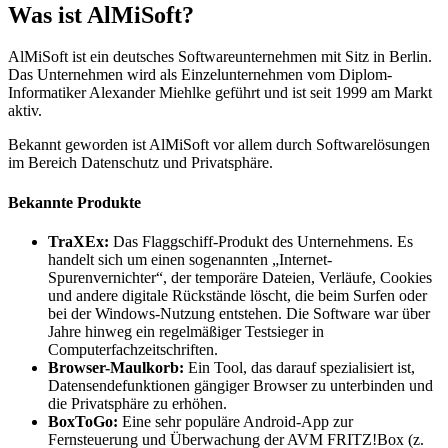
Was ist AlMiSoft?
AlMiSoft ist ein deutsches Softwareunternehmen mit Sitz in Berlin.
Das Unternehmen wird als Einzelunternehmen vom Diplom-
Informatiker Alexander Miehlke geführt und ist seit 1999 am Markt
aktiv.
Bekannt geworden ist AlMiSoft vor allem durch Softwarelösungen
im Bereich Datenschutz und Privatsphäre.
Bekannte Produkte
TraXEx:
Das Flaggschiff-Produkt des Unternehmens. Es
handelt sich um einen sogenannten „Internet-
Spurenvernichter“, der temporäre Dateien, Verläufe, Cookies
und andere digitale Rückstände löscht, die beim Surfen oder
bei der Windows-Nutzung entstehen. Die Software war über
Jahre hinweg ein regelmäßiger Testsieger in
Computerfachzeitschriften.
Browser-Maulkorb:
Ein Tool, das darauf spezialisiert ist,
Datensendefunktionen gängiger Browser zu unterbinden und
die Privatsphäre zu erhöhen.
BoxToGo:
Eine sehr populäre Android-App zur
Fernsteuerung und Überwachung der AVM FRITZ!Box (z.