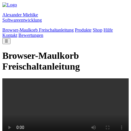
Alexander Miehlke
Softwareentwicklung
Browser-Maulkorb Freischaltanleitung
Produkte
Shop
Hilfe
Kontakt
Bewertungen
☰
Browser-Maulkorb
Freischaltanleitung