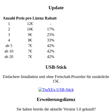
Update
Anzahl
Preis pro Lizenz
Rabatt
1
12€
-
2
10€
17%
3
9€
25%
4
8€
33%
ab 5
7€
42%
ab 10
7€
42%
ab 20
7€
42%
USB-Stick
Einfachere Installation und ohne Freischalt-Prozedur für zusätzliche
15€.
Erweiterungslizenz
Sie haben bereits die aktuelle Version 5.0 gekauft?