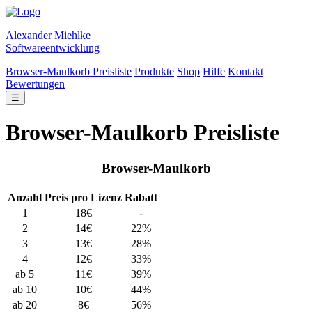
Alexander Miehlke
Softwareentwicklung
Browser-Maulkorb Preisliste
Produkte
Shop
Hilfe
Kontakt
Bewertungen
☰
Browser-Maulkorb Preisliste
Browser-Maulkorb
Anzahl
Preis pro Lizenz
Rabatt
1
18€
-
2
14€
22%
3
13€
28%
4
12€
33%
ab 5
11€
39%
ab 10
10€
44%
ab 20
8€
56%