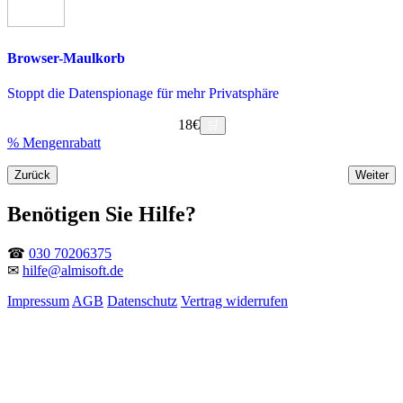
Browser-Maulkorb
Stoppt die Datenspionage für mehr Privatsphäre
18€
🛒
% Mengenrabatt
Benötigen Sie Hilfe?
☎
030 70206375
✉
hilfe@almisoft.de
Impressum
AGB
Datenschutz
Vertrag widerrufen