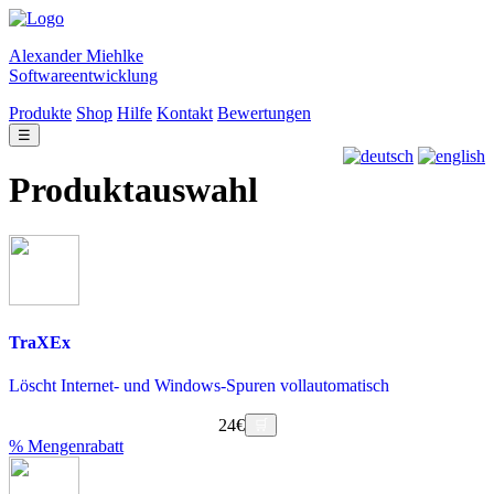
Alexander Miehlke
Softwareentwicklung
Produkte
Shop
Hilfe
Kontakt
Bewertungen
☰
Produktauswahl
TraXEx
Löscht Internet- und Windows-Spuren vollautomatisch
24€
🛒
% Mengenrabatt