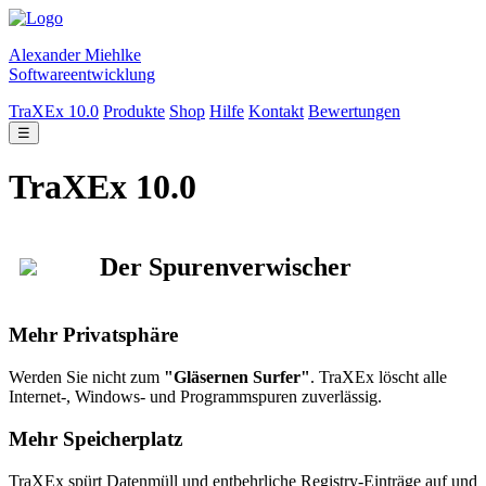
Alexander Miehlke
Softwareentwicklung
TraXEx 10.0
Produkte
Shop
Hilfe
Kontakt
Bewertungen
☰
TraXEx 10.0
Der Spurenverwischer
Mehr Privatsphäre
Werden Sie nicht zum
"Gläsernen Surfer"
. TraXEx löscht alle
Internet-, Windows- und Programmspuren zuverlässig.
Mehr Speicherplatz
TraXEx spürt Datenmüll und entbehrliche Registry-Einträge auf und