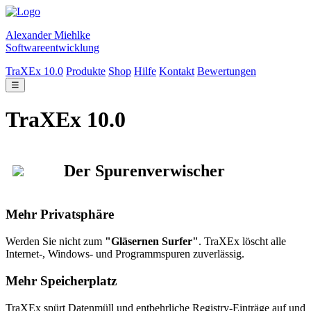
Alexander Miehlke
Softwareentwicklung
TraXEx 10.0
Produkte
Shop
Hilfe
Kontakt
Bewertungen
☰
TraXEx 10.0
Der Spurenverwischer
Mehr Privatsphäre
Werden Sie nicht zum
"Gläsernen Surfer"
. TraXEx löscht alle
Internet-, Windows- und Programmspuren zuverlässig.
Mehr Speicherplatz
TraXEx spürt Datenmüll und entbehrliche Registry-Einträge auf und