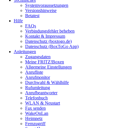
Technisches
Systemvoraussetzungen
Versionshinweise
Betatest
Hilfe
FAQs
Verbindungsfehler beheben
Kontakt & Impressum
Datenschutz (boxtogo.de)
Datenschutz (BoxToGo App)
Anleitungen
Zugangsdaten
Meine FRITZ!Boxen
Allgemeine Einstellungen
Anrufliste
Anrufmonitor
Durchwahl & Wählhilfe
Rufumleitung
Anrufbeantworter
Telefonbuch
WLAN & Neustart
Fax senden
WakeOnLan
Heimnetz
Fernzugriff