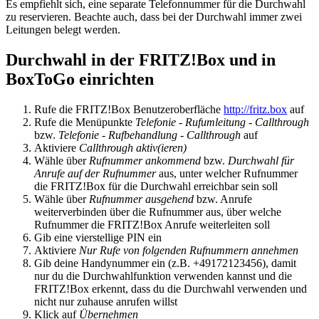
Es empfiehlt sich, eine separate Telefonnummer für die Durchwahl
zu reservieren. Beachte auch, dass bei der Durchwahl immer zwei
Leitungen belegt werden.
Durchwahl in der FRITZ!Box und in
BoxToGo einrichten
Rufe die FRITZ!Box Benutzeroberfläche
http://fritz.box
auf
Rufe die Menüpunkte
Telefonie - Rufumleitung - Callthrough
bzw.
Telefonie - Rufbehandlung - Callthrough
auf
Aktiviere
Callthrough aktiv(ieren)
Wähle über
Rufnummer ankommend
bzw.
Durchwahl für
Anrufe auf der Rufnummer
aus, unter welcher Rufnummer
die FRITZ!Box für die Durchwahl erreichbar sein soll
Wähle über
Rufnummer ausgehend
bzw. Anrufe
weiterverbinden über die Rufnummer aus, über welche
Rufnummer die FRITZ!Box Anrufe weiterleiten soll
Gib eine vierstellige PIN ein
Aktiviere
Nur Rufe von folgenden Rufnummern annehmen
Gib deine Handynummer ein (z.B. +49172123456), damit
nur du die Durchwahlfunktion verwenden kannst und die
FRITZ!Box erkennt, dass du die Durchwahl verwenden und
nicht nur zuhause anrufen willst
Klick auf
Übernehmen