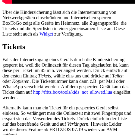
Über die Kindersicherung lässt sich die Internetnutzung von
Netzwerkgeräten einschränken und Internetseiten sperren.
BoxToGo zeigt alle Geräte im Heimnetz, alle Zugangsprofile, die
Tickets und die Sperrlisten in einer gemeinsamen Liste an. Diese
Liste steht auch als
Widget
zur Verfügung.
Tickets
Falls der Internetzugang eines Geräts durch die Kindersicherung
gesperrt ist, weil die Onlinezeit für diesen Tag abgelaufen ist, kann
diese per Ticket um 45 min. verlängert werden. Drück einfach auf
den ersten Eintrag
Tickets
, wähle eins aus und drücke auf
Teilen
oder
Kopieren
. Die Ticketnummer kann dann z.B. per Mail oder
WhatsApp verschickt werden. Auf dem gesperrten Gerät kann das
Ticket dann auf
http://fritz.box/tools/kids_not_allowed.lua
eingelöst
werden.
Alternativ kann man ein Ticket für ein gesperrtes Gerät selbst
einlösen. So verlängert man die Onlinezeit mit zwei Fingertipps und
erspart sich das Versenden des Tickets. Drück einfach in der Liste
auf das betreffende Gerät und auf
Verlängern
. Hinweis: Leider
wurde dieses Feature ab FRITZ!OS 07.19 wieder von AVM
entfernt.