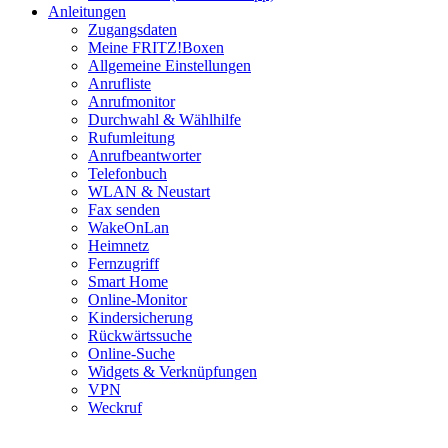
Anleitungen
Zugangsdaten
Meine FRITZ!Boxen
Allgemeine Einstellungen
Anrufliste
Anrufmonitor
Durchwahl & Wählhilfe
Rufumleitung
Anrufbeantworter
Telefonbuch
WLAN & Neustart
Fax senden
WakeOnLan
Heimnetz
Fernzugriff
Smart Home
Online-Monitor
Kindersicherung
Rückwärtssuche
Online-Suche
Widgets & Verknüpfungen
VPN
Weckruf