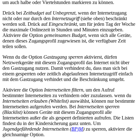
um auch halbe oder Viertelstunden markieren zu können.
Drück bei
Zeitbudget
auf
Unbegrenzt
, wenn der Internetzugang
nicht oder nur durch den
Internetzugriff
(siehe oben) beschränkt
werden soll. Drück auf
Eingeschränkt
, um für jeden Tag der Woche
die maximale Onlinezeit in Stunden und Minuten einzugeben.
Aktiviere die Option
gemeinsames Budget
, wenn sich alle Geräte,
denen dieses Zugangsprofil zugewiesen ist, die verfügbare Zeit
teilen sollen.
Wenn du die Option
Gastzugang sperren
aktivierst, dürfen
Netzwerkgeräte mit diesem Zugangsprofil das Internet nicht über
den Gastzugang nutzen. Damit verhindest du, dass man sich bei
einem gesperrten oder zeitlich abgelaufenen Internetzugriff einfach
mit dem Gastzugang verhindet und die Beschränkung umgeht.
Aktiviere die Option
Internetseiten filtern
, um den Aufruf
bestimmter Internetseiten zu verhindern oder zuzulassen. wenn du
Internetseiten erlauben (Whitelist)
auswählst, können nur bestimmte
Internetseiten aufgerufen werden. Bei
Internetseiten sperren
(Blacklist)
können Geräte mit diesem Zugangsprofil alle
Internetseiten außer die als gesperrt definierten aufrufen. Die Listen
findest du in der Kindersicherung ganz unten. Um
Jugendgefährdende Internetseiten (
BPjM
)
zu sperren, aktiviere die
gleichnamige Option.