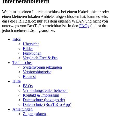
Internetanbietern
Wenn man seinen Internetanschluss bei einem Kabelanbieter oder
einen kleineren lokalen Anbieter abgeschlossen hat, kann es sein,
dass die FRITZ!Box nur aus dem eigenen WLAN und nicht von
unterwegs von BoxToGo erreichbar ist. In den
FAQs
findest du
jedoch mehrere Lösungsansätze.
Infos
Übersicht
Bilder
Funktionen
Vergleich Free & Pro
Technisches
Systemvoraussetzungen
Versionshinweise
Betatest
Hilfe
FAQs
Verbindungsfehler beheben
Kontakt & Impressum
Datenschutz (boxtogo.de)
Datenschutz (BoxToGo App)
Anleitungen
Zugangsdaten