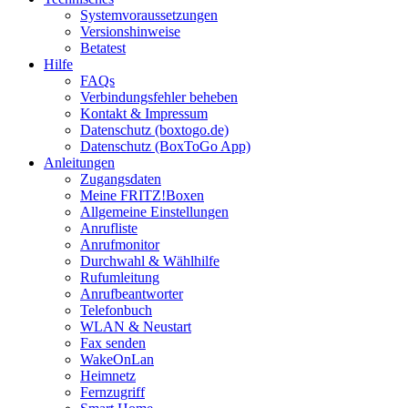
Systemvoraussetzungen
Versionshinweise
Betatest
Hilfe
FAQs
Verbindungsfehler beheben
Kontakt & Impressum
Datenschutz (boxtogo.de)
Datenschutz (BoxToGo App)
Anleitungen
Zugangsdaten
Meine FRITZ!Boxen
Allgemeine Einstellungen
Anrufliste
Anrufmonitor
Durchwahl & Wählhilfe
Rufumleitung
Anrufbeantworter
Telefonbuch
WLAN & Neustart
Fax senden
WakeOnLan
Heimnetz
Fernzugriff