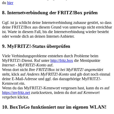
du
hier
8. Internetverbindung der FRITZ!Box prüfen
Ggf. ist ja schlicht deine Internetverbindung zuhause gestört, so dass
deine FRITZ!Box aus diesem Grund von unterwegs nicht erreichbar
ist. Warte in diesem Fall, bis die Internetverbindung wieder besteht
oder wende dich an deinen Internet-Anbieter.
9. MyFRITZ!-Status überprüfen
Viele Verbindungsprobleme entstehen durch Probleme beim
MyFRITZ!-Dienst. Ruf unter
http://fritz.box
die Menüpunkte
Internet
-
MyFRITZ!-Konto
auf.
Wenn dort nicht
Ihre FRITZ!Box ist bei MyFRITZ! angemeldet
steht, klick auf
Anderes MyFRITZ!-Konto
und gib dort noch einmal
deine E-Mail-Adresse und ggf. das dazugehörige MyFRITZ!-
Kennwort ein.
Wenn du das MyFRITZ!-Kennwort vergessen hast, kann du es auf
https://myfritz.net
zurücksetzen, indem du dort auf
Kennwort
vergeben
klickst.
10. BoxToGo funktioniert nur im eigenen WLAN!