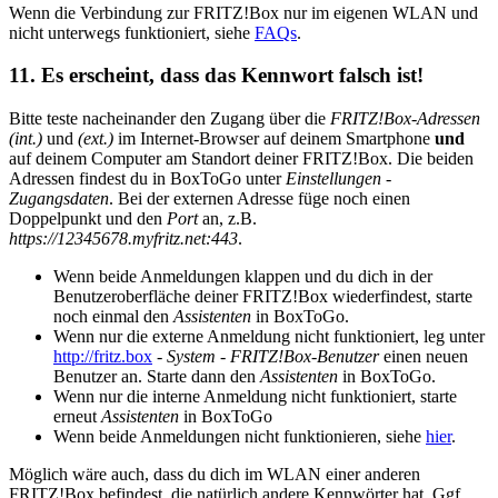
Wenn die Verbindung zur FRITZ!Box nur im eigenen WLAN und
nicht unterwegs funktioniert, siehe
FAQs
.
11. Es erscheint, dass das Kennwort falsch ist!
Bitte teste nacheinander den Zugang über die
FRITZ!Box-Adressen
(int.)
und
(ext.)
im Internet-Browser auf deinem Smartphone
und
auf deinem Computer am Standort deiner FRITZ!Box. Die beiden
Adressen findest du in BoxToGo unter
Einstellungen
-
Zugangsdaten
. Bei der externen Adresse füge noch einen
Doppelpunkt und den
Port
an, z.B.
https://12345678.myfritz.net:443
.
Wenn beide Anmeldungen klappen und du dich in der
Benutzeroberfläche deiner FRITZ!Box wiederfindest, starte
noch einmal den
Assistenten
in BoxToGo.
Wenn nur die externe Anmeldung nicht funktioniert, leg unter
http://fritz.box
-
System
-
FRITZ!Box-Benutzer
einen neuen
Benutzer an. Starte dann den
Assistenten
in BoxToGo.
Wenn nur die interne Anmeldung nicht funktioniert, starte
erneut
Assistenten
in BoxToGo
Wenn beide Anmeldungen nicht funktionieren, siehe
hier
.
Möglich wäre auch, dass du dich im WLAN einer anderen
FRITZ!Box befindest, die natürlich andere Kennwörter hat. Ggf.