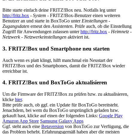
Bitte starte einfach deine FRITZ!Box neu. Notfalls leg unter
http://fritz.box
-
System
- FRITZ!Box-Benutzer einen weiteren
Benutzer an und starte in BoxToGo unter
Einstellungen
-
Zugangsdaten
erneut den
Assistenten
. Prüfe auch, ob die Einstellung
Zugriff für Anwendungen zulassen unter
http://fritz.box
-
Heimnetz
-
Netzwerk
-
Netzwerkeinstellungen
aktiviert ist.
3. FRITZ!Box und Smartphone neu starten
Auch wenn es platt klingt, hilft manchmal ein Neustart der
FRITZ!Box und des Smartphones, damit die FRITZ!Box wieder
erreichbar ist.
4. FRITZ!Box und BoxToGo aktualisieren
Um die Firmware der FRITZ!Box zu prüfen bzw. zu aktualisieren,
klicke
hier
.
Bitte prüfe auch, ob ggf. ein Update für BoxToGo bereitsteht.
Jenachdem, bei wem du BoxToGo ursprünglich geladen bzw.
gekauft hast, klicke auf einen der folgenden Links:
Google Play
Amazon App Store
Samsung Galaxy Apps
Ggf. steht auch eine
Betaversion
von BoxToGo zur Verfügung, die
das Problem behebt. Erfahrungsgemäß haben aber die meisten