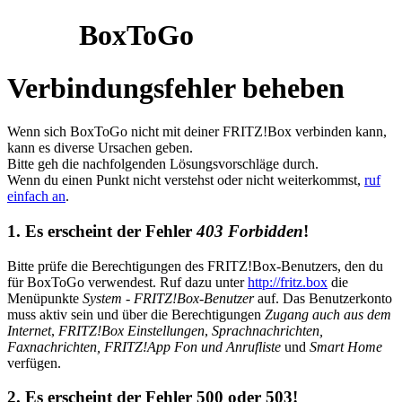
BoxToGo
Verbindungsfehler beheben
Wenn sich BoxToGo nicht mit deiner FRITZ!Box verbinden kann,
kann es diverse Ursachen geben.
Bitte geh die nachfolgenden Lösungsvorschläge durch.
Wenn du einen Punkt nicht verstehst oder nicht weiterkommst,
ruf
einfach an
.
1. Es erscheint der Fehler
403 Forbidden
!
Bitte prüfe die Berechtigungen des FRITZ!Box-Benutzers, den du
für BoxToGo verwendest. Ruf dazu unter
http://fritz.box
die
Menüpunkte
System
-
FRITZ!Box-Benutzer
auf. Das Benutzerkonto
muss aktiv sein und über die Berechtigungen
Zugang auch aus dem
Internet
,
FRITZ!Box Einstellungen
,
Sprachnachrichten,
Faxnachrichten, FRITZ!App Fon und Anrufliste
und
Smart Home
verfügen.
2. Es erscheint der Fehler 500 oder 503!