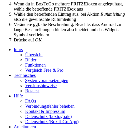
Wenn du in BoxToGo mehrere FRITZ!Boxen angelegt hast,
wähle die betreffende FRITZ!Box aus
Wähle den betreffenden Eintrag aus, bei Aktion
Rufumleitung
also die gewünschte Rufumleitung
Verändere ggf. die Beschreibung. Beachte, dass Android zu
lange Beschreibungen hinten abschneidet und das Widget-
Symbol verkleinern
Drücke auf
OK
Infos
Übersicht
Bilder
Funktionen
Vergleich Free & Pro
Technisches
Systemvoraussetzungen
Versionshinweise
Betatest
Hilfe
FAQs
Verbindungsfehler beheben
Kontakt & Impressum
Datenschutz (boxtogo.de)
Datenschutz (BoxToGo App)
Anleitungen