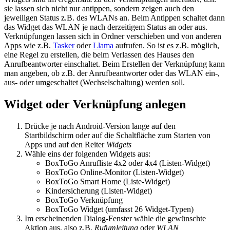
sie lassen sich nicht nur antippen, sondern zeigen auch den
jeweiligen Status z.B. des WLANs an. Beim Antippen schaltet dann
das Widget das WLAN je nach derzeitigem Status an oder aus.
Verknüpfungen lassen sich in Ordner verschieben und von anderen
Apps wie z.B.
Tasker
oder
Llama
aufrufen. So ist es z.B. möglich,
eine Regel zu erstellen, die beim Verlassen des Hauses den
Anrufbeantworter einschaltet. Beim Erstellen der Verknüpfung kann
man angeben, ob z.B. der Anrufbeantworter oder das WLAN ein-,
aus- oder umgeschaltet (Wechselschaltung) werden soll.
Widget oder Verknüpfung anlegen
Drücke je nach Android-Version lange auf den
Startbildschirm oder auf die Schaltfläche zum Starten von
Apps und auf den Reiter
Widgets
Wähle eins der folgenden Widgets aus:
BoxToGo Anrufliste 4x2 oder 4x4 (Listen-Widget)
BoxToGo Online-Monitor (Listen-Widget)
BoxToGo Smart Home (Liste-Widget)
Kindersicherung (Listen-Widget)
BoxToGo Verknüpfung
BoxToGo Widget (umfasst 26 Widget-Typen)
Im erscheinenden Dialog-Fenster wähle die gewünschte
Aktion aus, also z.B.
Rufumleitung
oder
WLAN